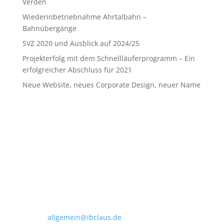
Verden
Wiederinbetriebnahme Ahrtalbahn –
Bahnübergänge
SVZ 2020 und Ausblick auf 2024/25
Projekterfolg mit dem Schnellläuferprogramm – Ein
erfolgreicher Abschluss für 2021
Neue Website, neues Corporate Design, neuer Name
Claus Engineering
Eintrachtweg 19 · 30173 Hannover
Telefon:
(0511) 592951-00
E-Mail:
allgemein@ibclaus.de