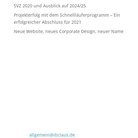
SVZ 2020 und Ausblick auf 2024/25
Projekterfolg mit dem Schnellläuferprogramm – Ein
erfolgreicher Abschluss für 2021
Neue Website, neues Corporate Design, neuer Name
Claus Engineering
Eintrachtweg 19 · 30173 Hannover
Telefon:
(0511) 592951-00
E-Mail:
allgemein@ibclaus.de